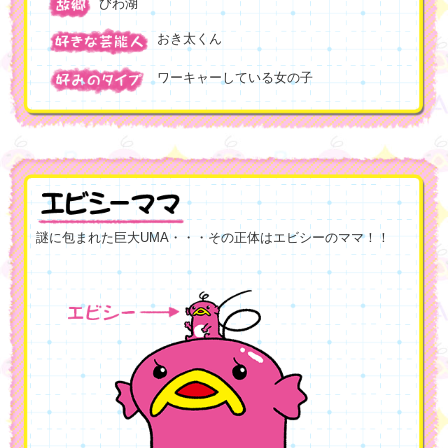
びわ湖
おき太くん
ワーキャーしている女の子
謎に包まれた巨大UMA・・・その正体はエビシーのママ！！