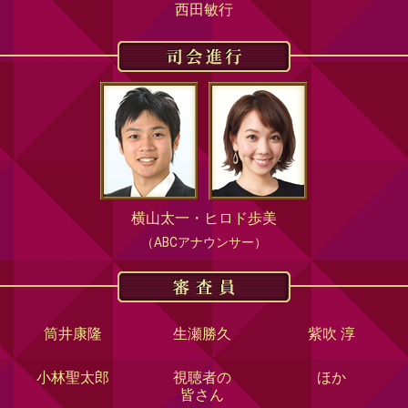
西田敏行
横山太一・ヒロド歩美
（ABCアナウンサー）
筒井康隆
生瀬勝久
紫吹 淳
小林聖太郎
視聴者の
ほか
皆さん