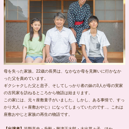
母を失った家族。22歳の長男は、なかなか母を見舞いに行かなか
った父を責めています。
ギクシャクした父と息子、そしてしっかり者の妹の3人が母の実家
の古民家を訪ねるところから物語は始まります。
この家には、元々座敷童子がいました。しかし、ある事情で、すっ
かり大人（＝座敷おやじ）になってしまっていたのです…。これは
座敷おやじと家族の再生の物語です。
【出演者】
笹野高史・升毅・興津正太郎・大出菜々子 ほか