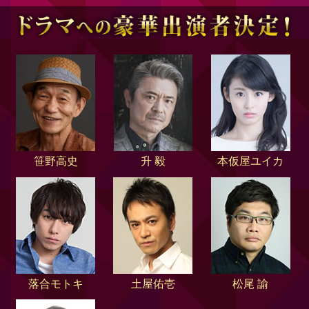
笹野高史
升 毅
本仮屋ユイカ
落合モトキ
土屋佑壱
松尾 諭