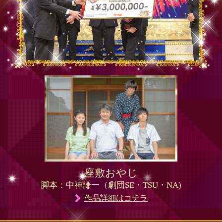
座敷おやじ
脚本：中神謙一（劇団SE・TSU・NA)
作品詳細はコチラ