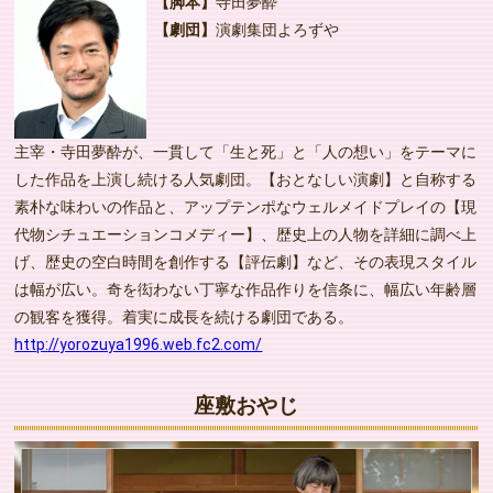
【脚本】
寺田夢酔
【劇団】
演劇集団よろずや
主宰・寺田夢酔が、一貫して「生と死」と「人の想い」をテーマに
した作品を上演し続ける人気劇団。【おとなしい演劇】と自称する
素朴な味わいの作品と、アップテンポなウェルメイドプレイの【現
代物シチュエーションコメディー】、歴史上の人物を詳細に調べ上
げ、歴史の空白時間を創作する【評伝劇】など、その表現スタイル
は幅が広い。奇を衒わない丁寧な作品作りを信条に、幅広い年齢層
の観客を獲得。着実に成長を続ける劇団である。
http://yorozuya1996.web.fc2.com/
座敷おやじ