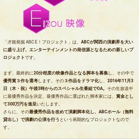
「才能発掘 ABC E！プロジェクト」は、
ABCが関西の演劇界を大い
に盛り上げ、エンターテインメントの発信源となるための新しいプ
ロジェクト
です。
まず、最終的に
20分程度の映像作品となる脚本を募集
し、その中で
優秀賞３作を選考
します。その
３作品をドラマ化
し、
2016年11月3
日（木・祝）午後3時からのスペシャル生番組でOA。
その生放送中
に最優秀作品を決定、最優秀作品に選ばれた脚本家には、
賞金とし
て300万円を進呈
いたします。
さらに、その
最優秀作品を改めて演劇脚本化し、ABCホール（無料
貸出し）で演劇の公演を行う
という画期的なプロジェクトなので
す。