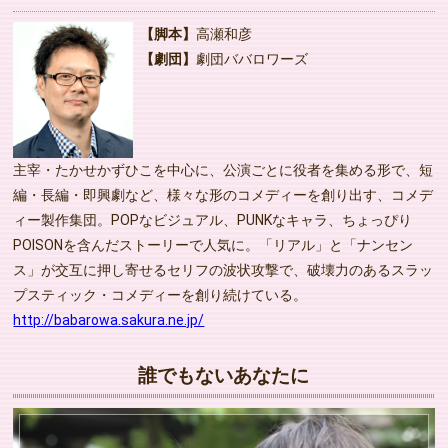
【脚本】
高瀬和彦
【劇団】
劇団ババロワーズ
主宰・たかせかずひこを中心に、公演ごとに役者を集める形で、短
編・長編・即興劇など、様々な形のコメディーを創り出す、コメデ
ィー製作集団。POPなビジュアル、PUNKなキャラ、ちょっぴり
POISONを含んだストーリーで人気に。「リアル」と「ナンセン
ス」が交互に押し寄せるセリフの波状攻撃で、破壊力のあるスラッ
プスティック・コメディーを創り続けている。
http://babarowa.sakura.ne.jp/
誰でもないあなたに