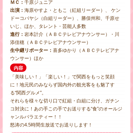
ＭＣ：
千原ジュニア
出演：
海原やすよ・ともこ（紅組リーダー）、 ケン
ドーコバヤシ（白組リーダー）、勝俣州和、千原せ
いじ、ほか、タレント・芸能人多数
進行：
岩本計介（ＡＢＣテレビアナウンサー）・川
添佳穂（ＡＢＣテレビアナウンサー）
生中継リポーター：
喜多ゆかり（ＡＢＣテレビアナ
ウンサー）ほか
内容
「美味しい！」「楽しい！」で関西をもっと笑顔
に！地元民のみならず国内外の観光客をも魅了す
る“関西グルメ”。
それらを様々な切り口で紅組・白組に分け、ガチン
コ対決に！あの手この手でお送りする“食”のオールジ
ャンルバラエティー！！
怒涛の4.5時間生放送でお送りします！