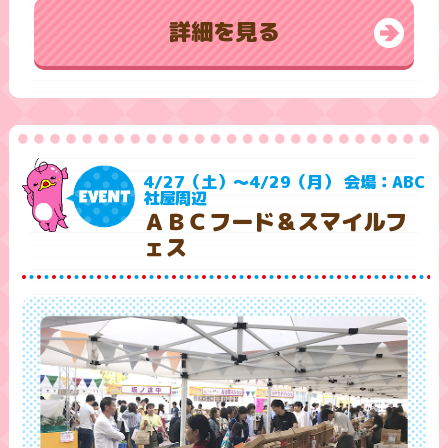
詳細を見る
4/27（土）～4/29（月） 会場：ABC
社屋周辺
ＡＢＣフード＆スマイルフ
ェス