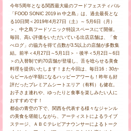
今年5周年となる関西最大級のフードフェスティバル
「FOOD SONIC 2019 in 中之島」は、過去最長とな
る10日間＜2019年4月27日（土）～ 5月6日（月）
＞、中之島フードソニック特設スペースにて開催。
毎回、高い評価をいただいている出店店舗は、「食
べログ」の協力を得て点数が3.5以上の店舗が多数集
結。前半＜4月27日～5月1日＞・後半＜5月2日～6日
＞の入替制で約70店舗が登場し、舌を唸らせる美食
料理を提供いたします！また今回は、毎日16：30か
らビールが半額になるハッピーアワーも！昨年も好
評だったプレミアムシートエリア（有料）も健在。
お子さま連れや、ゆったりと食事を楽しみたい人に
おすすめです！
都会の青空の下で、関西を代表する様々なジャンル
の美食を堪能しながら、アーティストによるライブ
ステージ、ＡＢＣテレビアナウンサーによるトーク