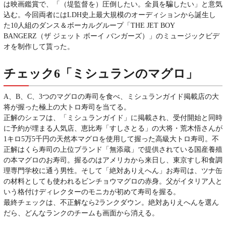
は映画鑑賞で、「（堤監督を）圧倒したい。全員を騙したい」と意気
込む。今回両者にはLDH史上最大規模のオーディションから誕生し
た10人組のダンス＆ボーカルグループ「THE JET BOY
BANGERZ（ザ ジェット ボーイ バンガーズ）」のミュージックビデ
オを制作して貰った。
チェック6「ミシュランのマグロ」
A、B、C、3つのマグロの寿司を食べ、ミシュランガイド掲載店の大
将が握った極上の大トロ寿司を当てる。
正解のシェフは、「ミシュランガイド」に掲載され、受付開始と同時
に予約が埋まる人気店、恵比寿「すしさとる」の大将・荒木悟さんが
1キロ5万5千円の天然本マグロを使用して握った高級大トロ寿司。不
正解はくら寿司の上位ブランド「無添蔵」で提供されている国産養殖
の本マグロのお寿司。握るのはアメリカから来日し、東京すし和食調
理専門学校に通う男性。そして「絶対ありえへん」お寿司は、ツナ缶
の材料としても使われるビンチョウマグロの赤身。父がイタリア人と
いう格付けディレクターのモニカが初めて寿司を握る。
最終チェックは、不正解なら2ランクダウン。絶対ありえへんを選ん
だら、どんなランクのチームも画面から消える。