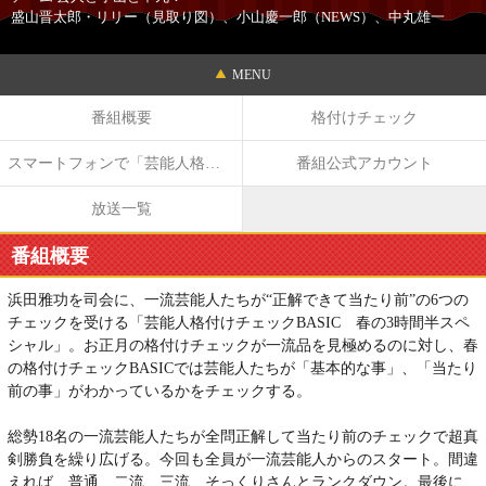
盛山晋太郎・リリー（見取り図）、
小山慶一郎（NEWS）、
中丸雄一
MENU
番組概要
格付けチェック
スマートフォンで「芸能人格付けチェック」に参加しよう！
番組公式アカウント
放送一覧
番組概要
浜田雅功を司会に、一流芸能人たちが“正解できて当たり前”の6つの
チェックを受ける「芸能人格付けチェックBASIC 春の3時間半スペ
シャル」。お正月の格付けチェックが一流品を見極めるのに対し、春
の格付けチェックBASICでは芸能人たちが「基本的な事」、「当たり
前の事」がわかっているかをチェックする。
総勢18名の一流芸能人たちが全問正解して当たり前のチェックで超真
剣勝負を繰り広げる。今回も全員が一流芸能人からのスタート。間違
えれば、普通、二流、三流、そっくりさんとランクダウン。最後に