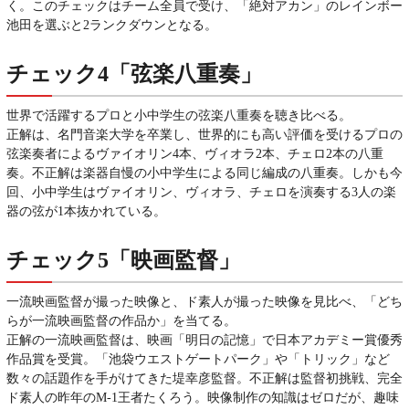
く。このチェックはチーム全員で受け、「絶対アカン」のレインボー
池田を選ぶと2ランクダウンとなる。
チェック4「弦楽八重奏」
世界で活躍するプロと小中学生の弦楽八重奏を聴き比べる。
正解は、名門音楽大学を卒業し、世界的にも高い評価を受けるプロの
弦楽奏者によるヴァイオリン4本、ヴィオラ2本、チェロ2本の八重
奏。不正解は楽器自慢の小中学生による同じ編成の八重奏。しかも今
回、小中学生はヴァイオリン、ヴィオラ、チェロを演奏する3人の楽
器の弦が1本抜かれている。
チェック5「映画監督」
一流映画監督が撮った映像と、ド素人が撮った映像を見比べ、「どち
らが一流映画監督の作品か」を当てる。
正解の一流映画監督は、映画「明日の記憶」で日本アカデミー賞優秀
作品賞を受賞。「池袋ウエストゲートパーク」や「トリック」など
数々の話題作を手がけてきた堤幸彦監督。不正解は監督初挑戦、完全
ド素人の昨年のM-1王者たくろう。映像制作の知識はゼロだが、趣味