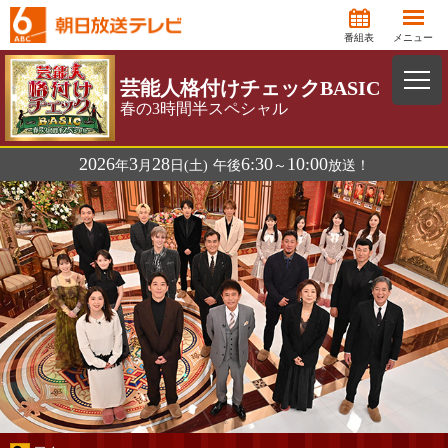
番組表
メニュー
芸能人格付けチェックBASIC
春の3時間半スペシャル
2026
3
28
6:30
10:00
年
月
日(土)
午後
～
放送！