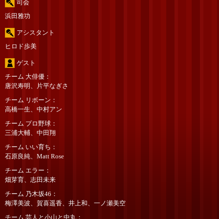
司会
浜田雅功
アシスタント
ヒロド歩美
ゲスト
チーム 大俳優
唐沢寿明、片平なぎさ
チーム リボーン
高橋一生、中村アン
チーム プロ野球
三浦大輔、中田翔
チーム いい育ち
石原良純、Matt Rose
チーム エラー
畑芽育、志田未来
チーム 乃木坂46
梅澤美波、賀喜遥香、井上和、一ノ瀬美空
チーム 芸人と小山と中丸