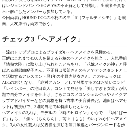
はレジェンドバンドSHOW-YAの不正解として登場し、出演者全員を
不正解にしたメンバーも参加している。
今回両者はHOUND DOGの不朽の名曲「ff（フォルティシモ）」を演
奏。大友康平は両方で歌う。
チェック3「ヘアメイク」
一流のトッププロによるブライダル・ヘアメイクを見極める。
正解はこれまで4500人を超える花嫁のヘアメイクを担当し、人気番組
「情熱大陸」に取り上げられたこともあり、「花嫁メイクの神」と呼
ばれる服部由紀子さん。不正解は服部さんのもとでアシスタントとし
て活動するアシスタント歴1年の小野内萌衣さん。このチェックは
ABCの3択となり、「絶対アカン」として登場するのはお笑いコンビ
「レインボー」の池田直人。コントで見せる「美しすぎる女装」が話
題で自分でメイクを仕上げ、さらにコスメコンシェルジュやメイクア
ップアドバイザーなどの資格を持つ吉本の美容番長だ。池田はヘアセ
ットは初挑戦で、2週間自宅で猛特訓したという。
ヘアメイクの3人は、モデルの「3時のヒロイン」かなで、「ゆにばー
す」はら、「爛々（らんらん）」萌々（もも）のいずれかにヘアメイ
ク。3人の女性芸人は父親役を演じる酒井敏也とバージンロードを歩