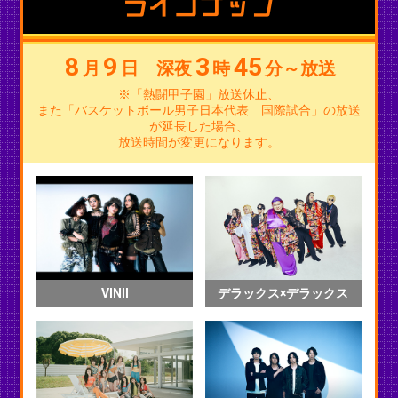
ラインナップ
8
9
3
45
月
日 深夜
時
分～放送
※「熱闘甲子園」放送休止、
また「バスケットボール男子日本代表 国際試合」の放送
が延長した場合、
放送時間が変更になります。
VINII
デラックス×デラックス