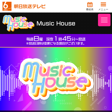
番組表
メニュー
Music House
日
1
45
毎週
曜 深夜
時
分～放送
※放送⽇時は変更になる場合がございます。