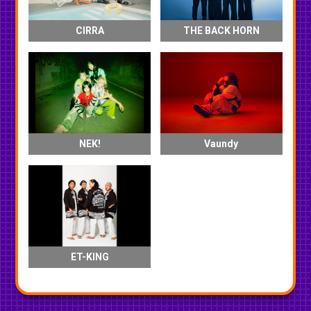
CIRRA
THE BACK HORN
NEK!
Vaundy
ET-KING