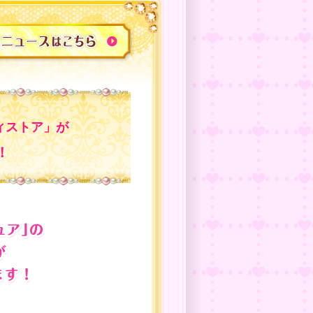
ィストア」が
！
リキュア プ