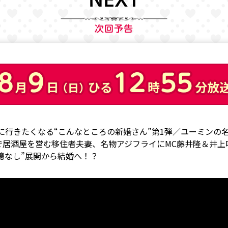
NEXT
次回予告
8
9
12
55
月
日
ひる
時
分放
（日）
に行きたくなる“こんなところの新婚さん”第1弾／ユーミンの
島で居酒屋を営む移住者夫妻、名物アジフライにMC藤井隆＆井上
憶なし”展開から結婚へ！？