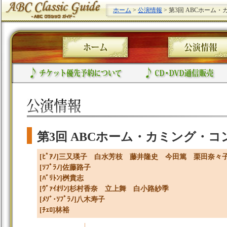
ホーム
>
公演情報
> 第3回 ABCホーム
第3回 ABCホーム・カミング・コ
[ﾋﾟｱﾉ]三又瑛子 白水芳枝 藤井隆史 今田篤 栗田奈
[ｿﾌﾟﾗﾉ]佐藤路子
[ﾊﾞﾘﾄﾝ]桝貴志
[ｳﾞｧｲｵﾘﾝ]杉村香奈 立上舞 白小路紗季
[ﾒｿﾞ･ｿﾌﾟﾗﾉ]八木寿子
[ﾁｪﾛ]林裕