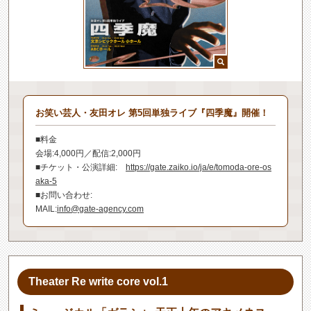
お笑い芸人・友田オレ 第5回単独ライブ『四季魔』開催！
■料金
会場:4,000円／配信:2,000円
■チケット・公演詳細:
https://gate.zaiko.io/ja/e/tomoda-ore-os
aka-5
■お問い合わせ:
MAIL:
info@gate-agency.com
Theater Re write core vol.1