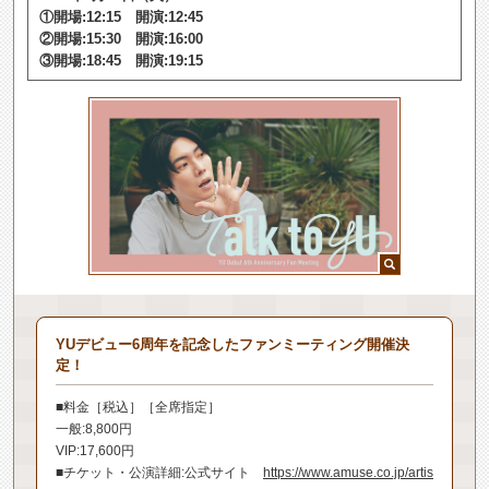
①開場:12:15 開演:12:45
②開場:15:30 開演:16:00
③開場:18:45 開演:19:15
YUデビュー6周年を記念したファンミーティング開催決
定！
■料金［税込］［全席指定］
一般:8,800円
VIP:17,600円
■チケット・公演詳細:公式サイト
https://www.amuse.co.jp/artis