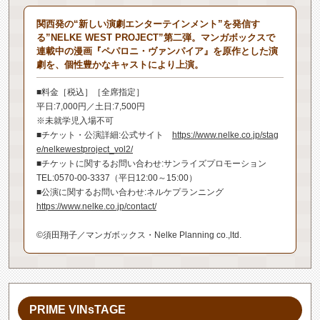
関西発の“新しい演劇エンターテインメント”を発信す
る”NELKE WEST PROJECT”第二弾。マンガボックスで
連載中の漫画『ペパロニ・ヴァンパイア』を原作とした演
劇を、個性豊かなキャストにより上演。
■料金［税込］［全席指定］
平日:7,000円／土日:7,500円
※未就学児入場不可
■チケット・公演詳細:公式サイト
https://www.nelke.co.jp/stag
e/nelkewestproject_vol2/
■チケットに関するお問い合わせ:サンライズプロモーション
TEL:0570-00-3337（平日12:00～15:00）
■公演に関するお問い合わせ:ネルケプランニング
https://www.nelke.co.jp/contact/
©須田翔子／マンガボックス・Nelke Planning co.,ltd.
PRIME VINsTAGE