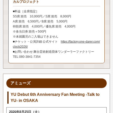
カルプロジェクト
■料金［全席指定］
SS席:前売 10,000円／S席:前売 8,000円
A席:前売 6,500円／B席:前売 5,000円
特割席:前売 4,000円／優先席:前売 4,000円
※各当日券:前売＋500円
※未就園児のご入場はできません
■チケット・公演詳細:公式サイト
https://factory.one-darer.com/
clock2026/
■お問い合わせ:舞台芸術創造団体ワンダーラーファクトリー
TEL:080-3841-7354
アミューズ
YU Debut 6th Anniversary Fan Meeting -Talk to
YU- in OSAKA
2026年8月25日（火）