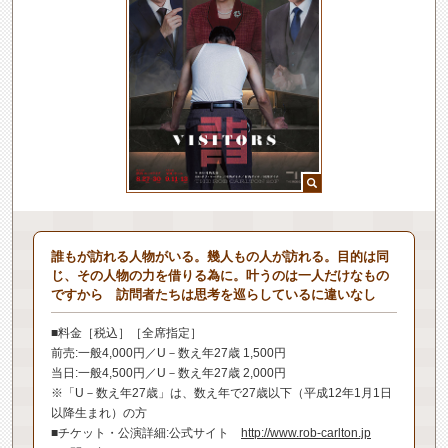
誰もが訪れる人物がいる。幾人もの人が訪れる。目的は同
じ、その人物の力を借りる為に。叶うのは一人だけなもの
ですから 訪問者たちは思考を巡らしているに違いなし
■料金［税込］［全席指定］
前売:一般4,000円／U－数え年27歳 1,500円
当日:一般4,500円／U－数え年27歳 2,000円
※「U－数え年27歳」は、数え年で27歳以下（平成12年1月1日
以降生まれ）の方
■チケット・公演詳細:公式サイト
http://www.rob-carlton.jp