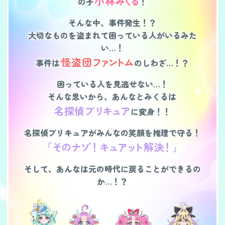
小
林
み
く
る
の
子
！
そんな中、事件発生！？
大切なものを盗まれて困っている人がいるみた
い…！
怪盗
団
ファ
ン
ト
ム
事件
は
のしわざ…！？
困っている人を見逃せない…！
そんな思いから、あんなとみくる
は
名探偵プ
リ
キュ
ア
に変身！！
名探偵プリキュアがみんなの笑顔を推理で守る！
「
そ
の
ナゾ
！
キュア
ッ
ト
解
決
！」
そして、あんなは元の時代に戻ることができるの
か…！？