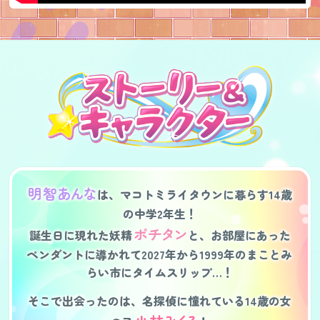
明
智
あん
な
は、マコトミライタウンに暮らす14歳
の中学2年生！
ポ
チタ
ン
誕生日に現れた妖
精
と、お部屋にあった
ペンダントに導かれて
2027年から1999年のまことみ
らい市にタイムスリップ…！
そこで出会ったのは、名探偵に憧れている14歳の女