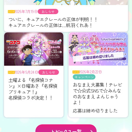
2026年7月19日
ついに、キュアエクレールの正体が判明！！
キュアエクレールの正体は…帆羽くれあ！
2026年2月22日
2026年5月24日
土曜よる『名探偵コナ
おなまえ大募集！テレビ
ン』×日曜あさ『名探偵
で☆公式SNSで☆みんな
プリキュア！』
のおなまえ よんじゃう
名探偵コラボ決定！！
よ！
応募は締め切りました
トピック
ス一覧