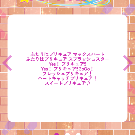
ふたりはプリキュア
スター☆トゥインクルプリキュア
スマイルプリキュア！
マックスハート
ふたりはプリキュア
ヒーリングっど♥
ドキドキ！プリキュア
スプラッシュスター
プリキュア
ハピネスチャージ
トロピカル～ジュ！
Yes！ プリキュア5
プリキュア！
プリキュア
デリシャスパーティ♡
Go！プリンセス
Yes！ プリキュア5
プリキュア
GoGo！
プリキュア
ひろがるスカイ！プリキュア
フレッシュプリキュア！
魔法つかいプリキュア！
キラキラ☆プリキュア
ハートキャッチプリキュア！
わんだふるぷりきゅあ！
アラモード
キミとアイドルプリキュア♪
ＨＵＧっと！プリキュア
スイートプリキュア♪