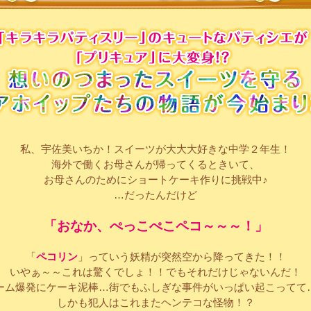
援アプリ」が登場！
めてのDVD」の映像は
はじめました！
映画プリキュアドリームスターズ！』合同
私、宇佐美いちか！スイーツが大大大好きな中学２年生！
海外で働くお母さんが帰ってくるときいて、
組公式サイトリニューアルオープン！
お母さんのためにショートケーキ作りに挑戦中♪
…だったんだけど
いたよ！
「おなか、ぺっこぺこペコ～～～！」
「
ペコリン
」っていう妖精が突然空から降ってきた！！
めてのDVD～
いやぁ～～これは驚くでしょ！！でもそれだけじゃないんだ！
ーム爆発にケーキ泥棒…街でもふしぎな事件がいっぱい起こってて
るよ♪
しかも犯人はこれまたヘンテコな怪物！？