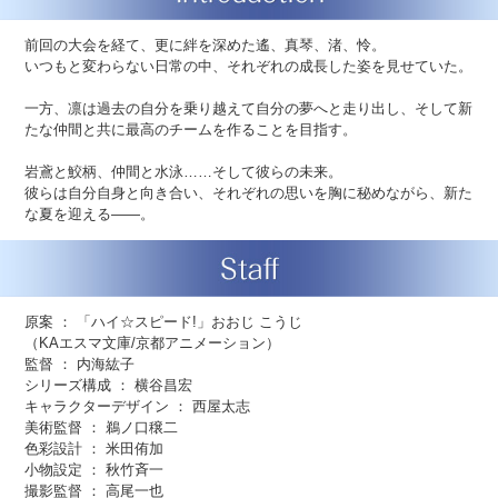
前回の大会を経て、更に絆を深めた遙、真琴、渚、怜。
いつもと変わらない日常の中、それぞれの成長した姿を見せていた。
一方、凛は過去の自分を乗り越えて自分の夢へと走り出し、そして新
たな仲間と共に最高のチームを作ることを目指す。
岩鳶と鮫柄、仲間と水泳……そして彼らの未来。
彼らは自分自身と向き合い、それぞれの思いを胸に秘めながら、新た
な夏を迎える――。
原案 ： 「ハイ☆スピード!」おおじ こうじ
（KAエスマ文庫/京都アニメーション）
監督 ： 内海紘子
シリーズ構成 ： 横谷昌宏
キャラクターデザイン ： 西屋太志
美術監督 ： 鵜ノ口穣二
色彩設計 ： 米田侑加
小物設定 ： 秋竹斉一
撮影監督 ： 高尾一也