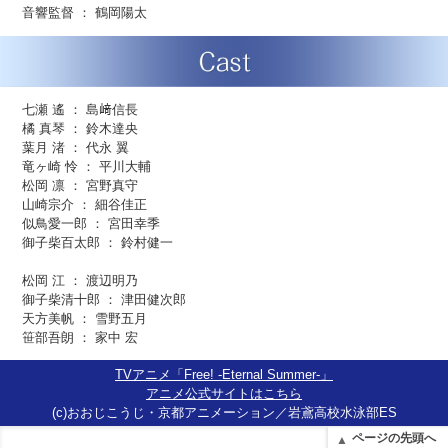
音響監督 ： 鶴岡陽太
七瀬 遙 ： 島﨑信長
橘 真琴 ： 鈴木達央
葉月 渚 ： 代永 翼
竜ヶ崎 怜 ： 平川大輔
松岡 凛 ： 宮野真守
山崎宗介 ： 細谷佳正
似鳥愛一郎 ： 宮田幸季
御子柴百太郎 ： 鈴村健一
松岡 江 ： 渡辺明乃
御子柴清十郎 ： 津田健次郎
天方美帆 ： 雪野五月
笹部吾朗 ： 家中 宏
TVアニメ「Free! -Eternal Summer-」
アニメ公式サイトはこちら
(c)おおじこうじ・京都アニメーション／岩鳶高校水泳部ES
ページの先頭へ